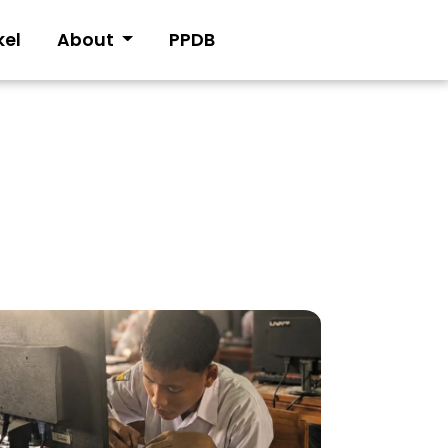
kel
About
PPDB